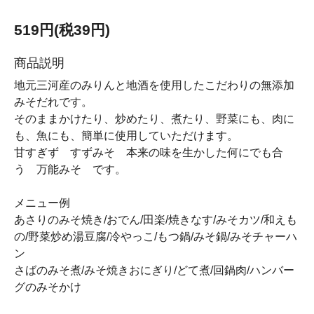
519円(税39円)
商品説明
地元三河産のみりんと地酒を使用したこだわりの無添加
みそだれです。
そのままかけたり、炒めたり、煮たり、野菜にも、肉に
も、魚にも、簡単に使用していただけます。
甘すぎず すずみそ 本来の味を生かした何にでも合
う 万能みそ です。
メニュー例
あさりのみそ焼き/おでん/田楽/焼きなす/みそカツ/和えも
の/野菜炒め湯豆腐/冷やっこ/もつ鍋/みそ鍋/みそチャーハ
ン
さばのみそ煮/みそ焼きおにぎり/どて煮/回鍋肉/ハンバー
グのみそかけ